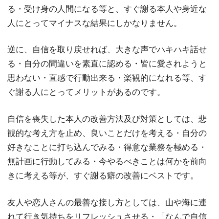
る・受け身の人間になる等と、すぐ謝る本人や身近な
人にとってマイナスな結果にしかなりません。
逆に、自信を取り戻せれば、大きな声でハキハキ話せ
る・自分の間違いを素直に認める・皆に愛されようと
思わない・直感で行動出来る・楽観的になれる等、す
ぐ謝る人にとってメリットがあるのです。
自信を喪失した本人の改善方法及び対策としては、悲
観的な考え方を止め、良いことだけを考える・自分の
好きなことに打ち込んでみる・得意な業務を極める・
無計画に行動してみる・今やるべきことは何かを前向
きに考える等が、すぐ謝る癖の改善にベストです。
友人や恋人さんの最善な接し方としては、山や海に連
れて行き気持ちをリフレッシュさせる・「なんで自信