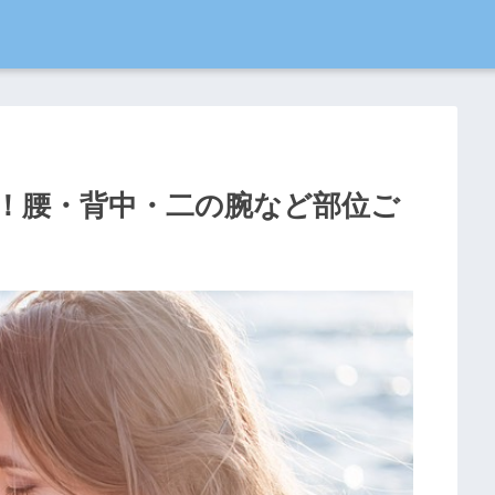
！腰・背中・二の腕など部位ご