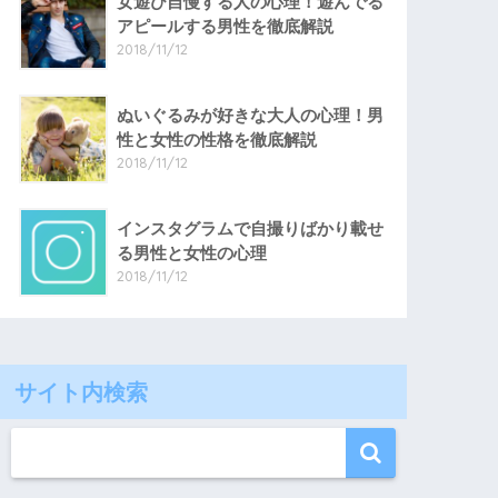
女遊び自慢する人の心理！遊んでる
アピールする男性を徹底解説
2018/11/12
ぬいぐるみが好きな大人の心理！男
性と女性の性格を徹底解説
2018/11/12
インスタグラムで自撮りばかり載せ
る男性と女性の心理
2018/11/12
サイト内検索