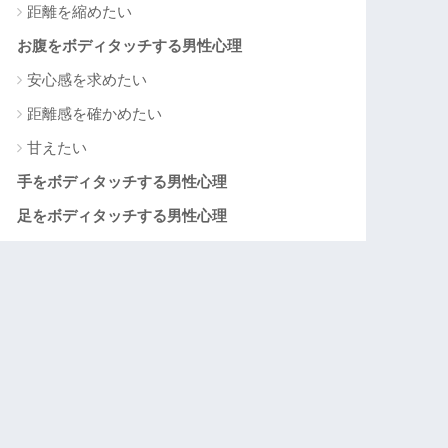
距離を縮めたい
お腹をボディタッチする男性心理
安心感を求めたい
距離感を確かめたい
甘えたい
手をボディタッチする男性心理
足をボディタッチする男性心理