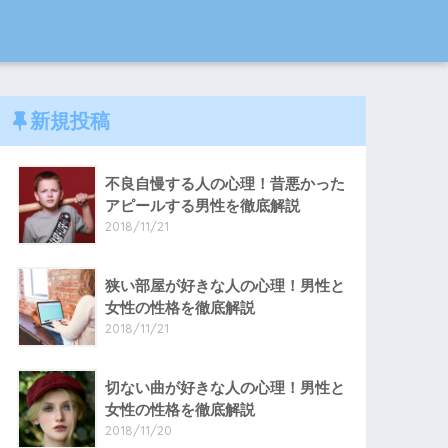
新規投稿
不良自慢する人の心理！昔悪かった
アピールする男性を徹底解説
2018/11/21
狭い部屋が好きな人の心理！男性と
女性の性格を徹底解説
2018/11/21
切ない曲が好きな人の心理！男性と
女性の性格を徹底解説
2018/11/20