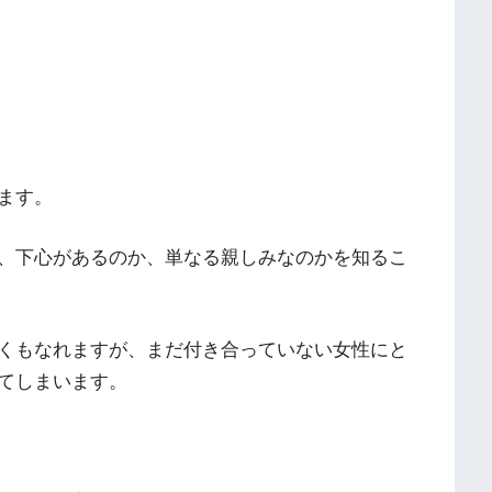
ます。
、下心があるのか、単なる親しみなのかを知るこ
くもなれますが、まだ付き合っていない女性にと
てしまいます。