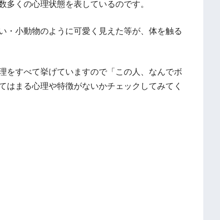
数多くの心理状態を表しているのです。
い・小動物のように可愛く見えた等が、体を触る
理をすべて挙げていますので「この人、なんでボ
てはまる心理や特徴がないかチェックしてみてく