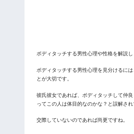
ボディタッチする男性心理や性格を解説し
ボディタッチする男性心理を見分けるには
とが大切です。
彼氏彼女であれば、ボディタッチして仲良
ってこの人は体目的なのかな？と誤解され
交際していないのであれば尚更ですね。