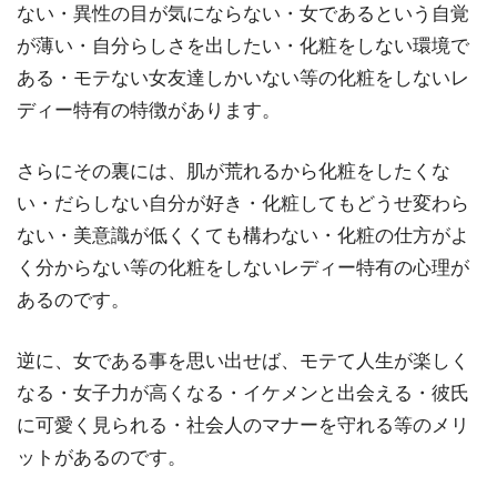
ない・異性の目が気にならない・女であるという自覚
が薄い・自分らしさを出したい・化粧をしない環境で
ある・モテない女友達しかいない等の化粧をしないレ
ディー特有の特徴があります。
さらにその裏には、肌が荒れるから化粧をしたくな
い・だらしない自分が好き・化粧してもどうせ変わら
ない・美意識が低くくても構わない・化粧の仕方がよ
く分からない等の化粧をしないレディー特有の心理が
あるのです。
逆に、女である事を思い出せば、モテて人生が楽しく
なる・女子力が高くなる・イケメンと出会える・彼氏
に可愛く見られる・社会人のマナーを守れる等のメリ
ットがあるのです。