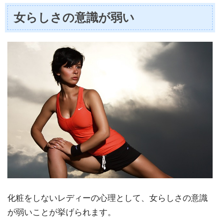
女らしさの意識が弱い
化粧をしないレディーの心理として、女らしさの意識
が弱いことが挙げられます。