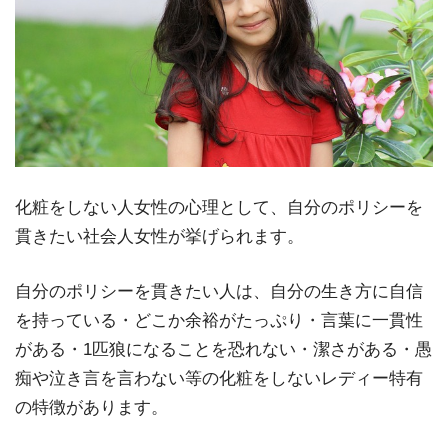
化粧をしない人女性の心理として、自分のポリシーを
貫きたい社会人女性が挙げられます。
自分のポリシーを貫きたい人は、自分の生き方に自信
を持っている・どこか余裕がたっぷり・言葉に一貫性
がある・1匹狼になることを恐れない・潔さがある・愚
痴や泣き言を言わない等の化粧をしないレディー特有
の特徴があります。