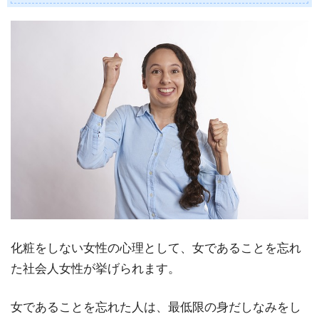
化粧をしない女性の心理として、女であることを忘れ
た社会人女性が挙げられます。
女であることを忘れた人は、最低限の身だしなみをし