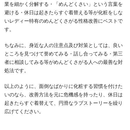
業を細かく分解する・「めんどくさい」という言葉を
避ける・休日は起きたらすぐ着替える等が化粧をしな
いレディー特有のめんどくさがる性格改善にベストで
す。
ちなみに、身近な人の注意点及び対策としては、良い
ところを見つけて誉めてみる・話し合ってみる・第三
者に相談してみる等がめんどくさがる人への最善な対
処法です。
以上のように、面倒なばかりに化粧する習慣を付けた
いのなら、改善方法を元に危機感を持ったり、休日は
起きたらすぐ着替えて、円滑なラブストーリーを繰り
広げてください。