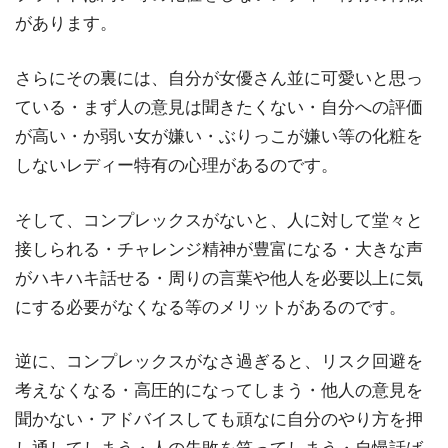
があります。
さらにその裏には、自分が女優さん並に可愛いと思っ
ている・まず人の意見は聞きたくない・自分への評価
が高い・か弱い女が嫌い・ぶりっこが嫌い等の化粧を
しないレディー特有の心理があるのです。
そして、コンプレックスがないと、人に対して堂々と
接しられる・チャレンジ精神が豊富になる・大きな声
がハキハキ話せる・周りの言葉や他人を必要以上に気
にする必要がなくなる等のメリットがあるのです。
逆に、コンプレックスがなさ過ぎると、リスク回避を
考えなくなる・高圧的になってしまう・他人の意見を
聞かない・アドバイスしても頑なに自分のやり方を押