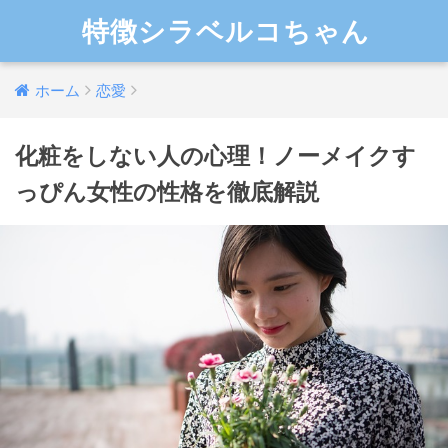
特徴シラベルコちゃん
ホーム
恋愛
化粧をしない人の心理！ノーメイクす
っぴん女性の性格を徹底解説