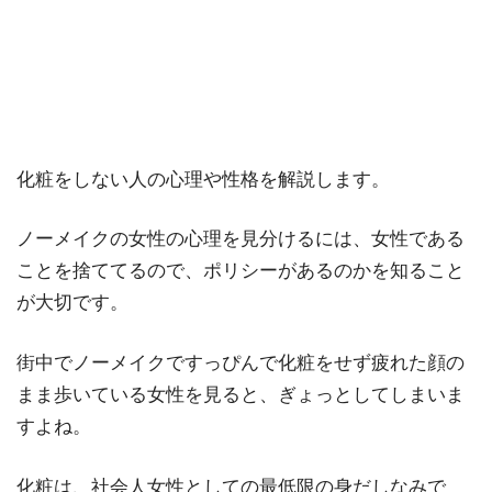
化粧をしない人の心理や性格を解説します。
ノーメイクの女性の心理を見分けるには、女性である
ことを捨ててるので、ポリシーがあるのかを知ること
が大切です。
街中でノーメイクですっぴんで化粧をせず疲れた顔の
まま歩いている女性を見ると、ぎょっとしてしまいま
すよね。
化粧は、社会人女性としての最低限の身だしなみで