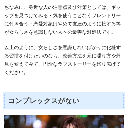
ちなみに、身近な人の注意点及び対策としては、ギャ
ップを見つけてみる・気を使うことなくフレンドリー
に付き合う・恋愛対象はやめて友達のように接する等
が女らしさを意識しない人への最善な対処法です。
以上のように、女らしさを意識しないばかりに化粧す
る習慣を付けたいのなら、改善方法を元に喋り方や外
見を変えてみて、円滑なラブストーリーを繰り広げて
ください。
コンプレックスがない