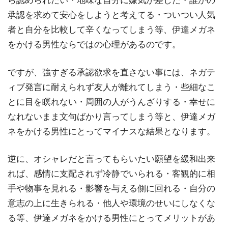
ら認められたい・地味な自分に嫌気が差した・誰かの
承認を求めて安心をしようと考えてる・ついつい人気
者と自分を比較して辛くなってしまう等、伊達メガネ
をかける男性ならではの心理があるのです。
ですが、強すぎる承認欲求を直さない事には、ネガテ
ィブ発言に耐えられず友人が離れてしまう・些細なこ
とに目を瞑れない・周囲の人がうんざりする・幸せに
なれないまま文句ばかり言ってしまう等と、伊達メガ
ネをかける男性にとってマイナスな結果となります。
逆に、オシャレだと言ってもらいたい願望を緩和出来
れば、感情に支配されず冷静でいられる・客観的に相
手や物事を見れる・影響を与える側に回れる・自分の
意志の上に生きられる・他人や環境のせいにしなくな
る等、伊達メガネをかける男性にとってメリットがあ