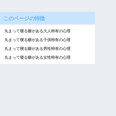
このページの特徴
丸まって寝る癖がある大人特有の心理
丸まって寝る癖がある子供特有の心理
丸まって寝る癖がある男性特有の心理
丸まって寝る癖がある女性特有の心理