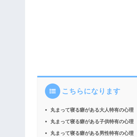
こちらになります
丸まって寝る癖がある大人特有の心理
丸まって寝る癖がある子供特有の心理
丸まって寝る癖がある男性特有の心理