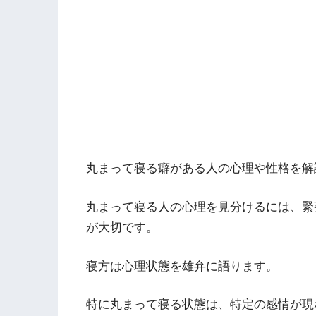
丸まって寝る癖がある人の心理や性格を解
丸まって寝る人の心理を見分けるには、緊
が大切です。
寝方は心理状態を雄弁に語ります。
特に丸まって寝る状態は、特定の感情が現