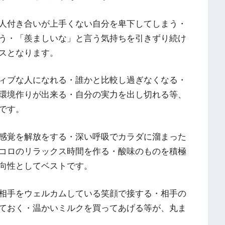
人付き合いが上手くない自分を卑下してしまう・
う・「羨ましいな」と言う気持ちを引きずり続け
スとなります。
ィブな人になれる・誰かと比較し過ぎなくなる・
環境作りが出来る・自分の実力を出し切れる等、
です。
感覚を解放をする・深い呼吸でカラダに溜まった
コロのリラックス時間を作る・酸味のものを積極
向性としてベストです。
相手をウェルカムしている笑顔で接する・相手の
ておく・温かいミルクを買ってあげる等が、丸ま