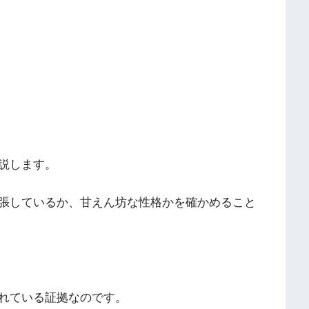
説します。
張しているか、甘えん坊な性格かを確かめること
れている証拠なのです。